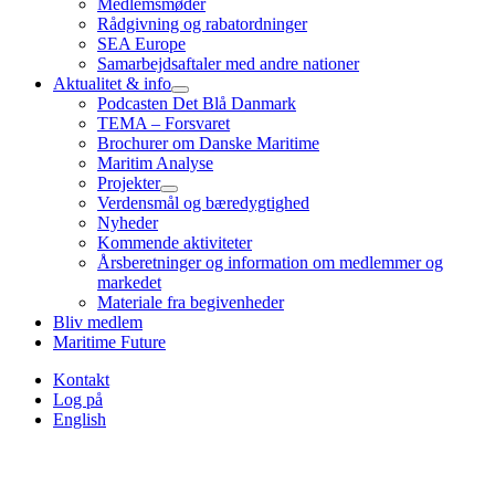
Medlemsmøder
Rådgivning og rabatordninger
SEA Europe
Samarbejdsaftaler med andre nationer
Aktualitet & info
Podcasten Det Blå Danmark
TEMA – Forsvaret
Brochurer om Danske Maritime
Maritim Analyse
Projekter
Verdensmål og bæredygtighed
Nyheder
Kommende aktiviteter
Årsberetninger og information om medlemmer og
markedet
Materiale fra begivenheder
Bliv medlem
Maritime Future
Kontakt
Log på
English