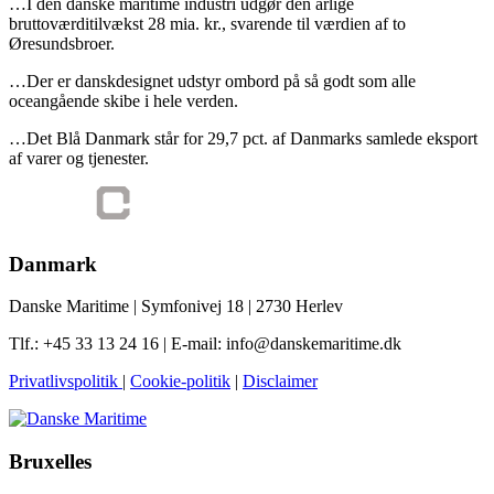
…I den danske maritime industri udgør den årlige
bruttoværditilvækst 28 mia. kr., svarende til værdien af to
Øresundsbroer.
…Der er danskdesignet udstyr ombord på så godt som alle
oceangående skibe i hele verden.
…Det Blå Danmark står for 29,7 pct. af Danmarks samlede eksport
af varer og tjenester.
Danmark
Danske Maritime | Symfonivej 18 | 2730 Herlev
Tlf.: +45 33 13 24 16 | E-mail: info@danskemaritime.dk
Privatlivspolitik
|
Cookie-politik
|
Disclaimer
Bruxelles