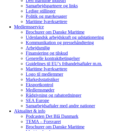
Den maritime industri
Samarbejdspartnere og links
Ledige stillinger
Politik og mærkesager
Maritime Iværksættere
Medlemsservice
Brochurer om Danske Maritime
Udenlandsk arbejdskraft og udstationering
Kommunikation og pressehåndtering
Arbejdsmiljø
Finansiering og tilskud
Generelle kontraktbetingelser
Guidelines til EU’s frihandelsaftaler m.m.
Maritime Iværksættere
Logo til medlemmer
Markedsstatistiker
Eksportkontrol
Medlemsmøder
Rådgivning og rabatordninger
SEA Europe
Samarbejdsaftaler med andre nationer
Aktualitet & info
Podcasten Det Blå Danmark
TEMA – Forsvaret
Brochurer om Danske Maritime