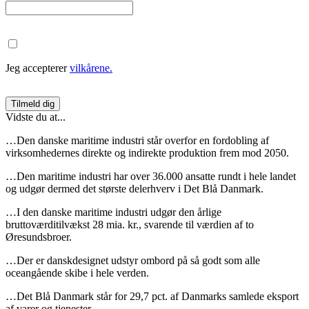
Jeg accepterer
vilkårene.
Vidste du at...
…Den danske maritime industri står overfor en fordobling af
virksomhedernes direkte og indirekte produktion frem mod 2050.
…Den maritime industri har over 36.000 ansatte rundt i hele landet
og udgør dermed det største delerhverv i Det Blå Danmark.
…I den danske maritime industri udgør den årlige
bruttoværditilvækst 28 mia. kr., svarende til værdien af to
Øresundsbroer.
…Der er danskdesignet udstyr ombord på så godt som alle
oceangående skibe i hele verden.
…Det Blå Danmark står for 29,7 pct. af Danmarks samlede eksport
af varer og tjenester.