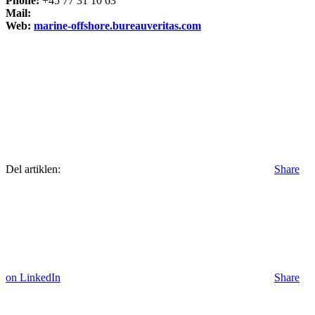
Phone:
+45 77 31 10 63
Mail:
Web:
marine-offshore.bureauveritas.com
Del artiklen:
Share
on LinkedIn
Share