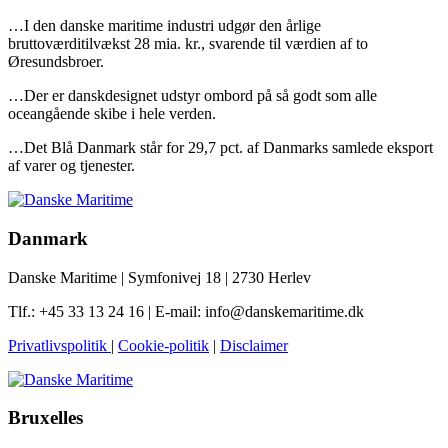
…I den danske maritime industri udgør den årlige
bruttoværditilvækst 28 mia. kr., svarende til værdien af to
Øresundsbroer.
…Der er danskdesignet udstyr ombord på så godt som alle
oceangående skibe i hele verden.
…Det Blå Danmark står for 29,7 pct. af Danmarks samlede eksport
af varer og tjenester.
Danmark
Danske Maritime | Symfonivej 18 | 2730 Herlev
Tlf.: +45 33 13 24 16 | E-mail: info@danskemaritime.dk
Privatlivspolitik
|
Cookie-politik
|
Disclaimer
Bruxelles