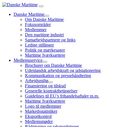
Danske Maritime
Om Danske Maritime
Fokusområder
Medlemmer
Den maritime industri
Samarbejdspartnere og links
Ledige stillinger
Politik og mærkesager
Maritime Iværksættere
Medlemsservice
Brochurer om Danske Maritime
Udenlandsk arbejdskraft og udstationering
Kommunikation og pressehåndtering
Arbejdsmiljø
Finansiering og tilskud
Generelle kontraktbetingelser
Guidelines til EU’s frihandelsaftaler m.m.
Maritime Iværksættere
Logo til medlemmer
Markedsstatistiker
Eksportkontrol
Medlemsmøder
Rådgivning og rabatordninger