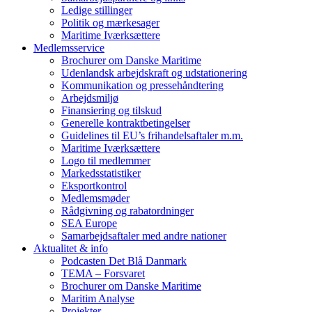
Ledige stillinger
Politik og mærkesager
Maritime Iværksættere
Medlemsservice
Brochurer om Danske Maritime
Udenlandsk arbejdskraft og udstationering
Kommunikation og pressehåndtering
Arbejdsmiljø
Finansiering og tilskud
Generelle kontraktbetingelser
Guidelines til EU’s frihandelsaftaler m.m.
Maritime Iværksættere
Logo til medlemmer
Markedsstatistiker
Eksportkontrol
Medlemsmøder
Rådgivning og rabatordninger
SEA Europe
Samarbejdsaftaler med andre nationer
Aktualitet & info
Podcasten Det Blå Danmark
TEMA – Forsvaret
Brochurer om Danske Maritime
Maritim Analyse
Projekter