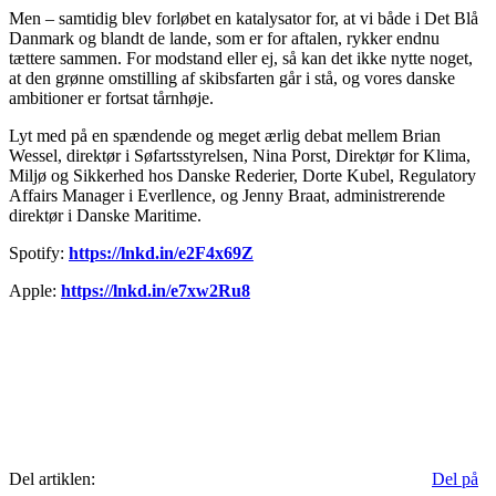
Men – samtidig blev forløbet en katalysator for, at vi både i Det Blå
Danmark og blandt de lande, som er for aftalen, rykker endnu
tættere sammen. For modstand eller ej, så kan det ikke nytte noget,
at den grønne omstilling af skibsfarten går i stå, og vores danske
ambitioner er fortsat tårnhøje.
Lyt med på en spændende og meget ærlig debat mellem Brian
Wessel, direktør i Søfartsstyrelsen, Nina Porst, Direktør for Klima,
Miljø og Sikkerhed hos Danske Rederier, Dorte Kubel, Regulatory
Affairs Manager i Everllence, og Jenny Braat, administrerende
direktør i Danske Maritime.
Spotify:
https://lnkd.in/e2F4x69Z
Apple:
https://lnkd.in/e7xw2Ru8
Del artiklen:
Del på