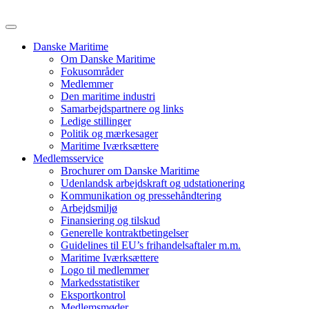
Danske Maritime
Om Danske Maritime
Fokusområder
Medlemmer
Den maritime industri
Samarbejdspartnere og links
Ledige stillinger
Politik og mærkesager
Maritime Iværksættere
Medlemsservice
Brochurer om Danske Maritime
Udenlandsk arbejdskraft og udstationering
Kommunikation og pressehåndtering
Arbejdsmiljø
Finansiering og tilskud
Generelle kontraktbetingelser
Guidelines til EU’s frihandelsaftaler m.m.
Maritime Iværksættere
Logo til medlemmer
Markedsstatistiker
Eksportkontrol
Medlemsmøder