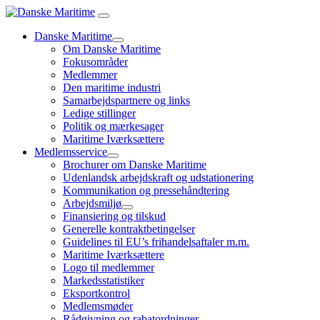
Danske Maritime
Om Danske Maritime
Fokusområder
Medlemmer
Den maritime industri
Samarbejdspartnere og links
Ledige stillinger
Politik og mærkesager
Maritime Iværksættere
Medlemsservice
Brochurer om Danske Maritime
Udenlandsk arbejdskraft og udstationering
Kommunikation og pressehåndtering
Arbejdsmiljø
Finansiering og tilskud
Generelle kontraktbetingelser
Guidelines til EU’s frihandelsaftaler m.m.
Maritime Iværksættere
Logo til medlemmer
Markedsstatistiker
Eksportkontrol
Medlemsmøder
Rådgivning og rabatordninger