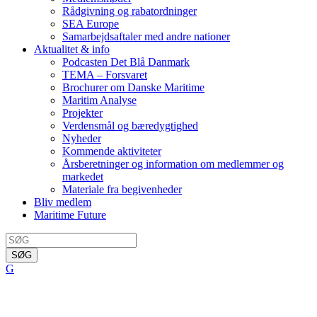
Rådgivning og rabatordninger
SEA Europe
Samarbejdsaftaler med andre nationer
Aktualitet & info
Podcasten Det Blå Danmark
TEMA – Forsvaret
Brochurer om Danske Maritime
Maritim Analyse
Projekter
Verdensmål og bæredygtighed
Nyheder
Kommende aktiviteter
Årsberetninger og information om medlemmer og
markedet
Materiale fra begivenheder
Bliv medlem
Maritime Future
SØG
G