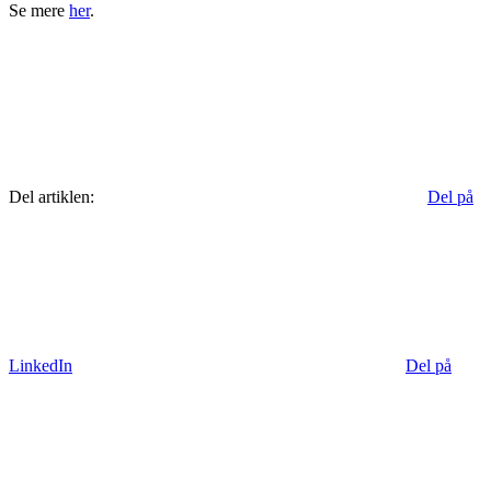
Se mere
her
.
Del artiklen:
Del på
LinkedIn
Del på