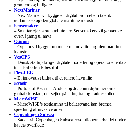
grønnere og billigere
NextMariner
– NextMariner vil bygge en digital bro mellem talent,
uddannelse og den globale maritime industri
Sensemakers
– Små fartøjer, store ambitioner: Sensemakers vil gentænke
overvågning til havs
Oquam
– Oquam vil bygge bro mellem innovation og den maritime
industri
VesOPS
– Dansk startup bruger digitale modeller og operationelle data
til at forbedre skibes drift
Flex-FEB
– Et innovativt bidrag til et renere havmiljø
Kvasir
– Portræt af Kvasir – Anders og Joachim drømmer om en
global skibsfart, der sejler på halm, træ og nøddeskaller
MicroWISE
– MicroWISE’s testløsning til ballastvand kan bremse
spredning af invasive arter
Copenhagen Subsea
– Sådan vil Copenhagen Subsea revolutionere arbejdet under
havets overflade