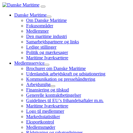
Danske Maritime
Om Danske Maritime
Fokusområder
Medlemmer
Den maritime industri
Samarbejdspartnere og links
Ledige stillinger
Politik og mærkesager
Maritime Iværksættere
Medlemsservice
Brochurer om Danske Maritime
Udenlandsk arbejdskraft og udstationering
Kommunikation og pressehåndtering
Arbejdsmiljø
Finansiering og tilskud
Generelle kontraktbetingelser
Guidelines til EU’s frihandelsaftaler m.m.
Maritime Iværksættere
Logo til medlemmer
Markedsstatistiker
Eksportkontrol
Medlemsmøder
Rådgivning og rabatordninger