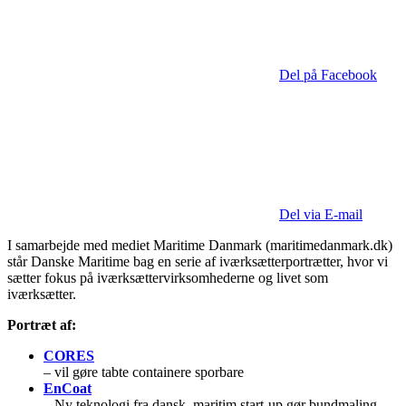
Del på Facebook
Del via E-mail
I samarbejde med mediet Maritime Danmark (maritimedanmark.dk)
står Danske Maritime bag en serie af iværksætterportrætter, hvor vi
sætter fokus på iværksættervirksomhederne og livet som
iværksætter.
Portræt af:
CORES
– vil gøre tabte containere sporbare
EnCoat
– Ny teknologi fra dansk, maritim start-up gør bundmaling