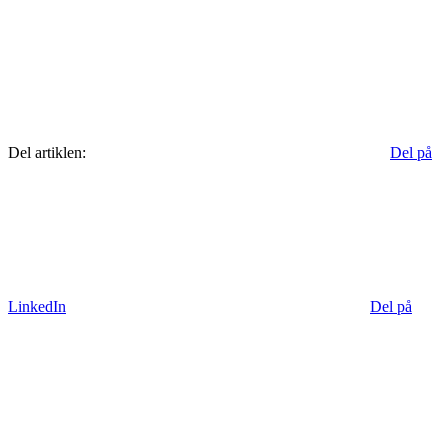
Del artiklen:
Del på
LinkedIn
Del på