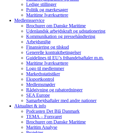
Ledige stillinger
Politik og mærkesager
Maritime Iværksættere
Medlemsservice
Brochurer om Danske Maritime
Udenlandsk arbejdskraft og udstationering
Kommunikation og pressehåndtering
Arbejdsmiljø
Finansiering og tilskud
Generelle kontraktbetingelser
Guidelines til EU’s frihandelsaftaler m.m.
Maritime Iværksættere
Logo til medlemmer
Markedsstatistiker
Eksportkontrol
Medlemsmøder
Rådgivning og rabatordninger
SEA Europe
Samarbejdsaftaler med andre nationer
Aktualitet & info
Podcasten Det Blå Danmark
TEMA – Forsvaret
Brochurer om Danske Maritime
Maritim Analyse
Projekter