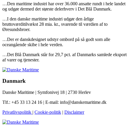
…Den maritime industri har over 36.000 ansatte rundt i hele landet
og udgør dermed det største delerhverv i Det Blå Danmark.
…I den danske maritime industri udgør den årlige
bruttoværditilvækst 28 mia. kr., svarende til værdien af to
Øresundsbroer.
…Der er danskdesignet udstyr ombord på så godt som alle
oceangående skibe i hele verden.
…Det Blå Danmark står for 29,7 pct. af Danmarks samlede eksport
af varer og tjenester.
Danmark
Danske Maritime | Symfonivej 18 | 2730 Herlev
Tlf.: +45 33 13 24 16 | E-mail: info@danskemaritime.dk
Privatlivspolitik
|
Cookie-politik
|
Disclaimer