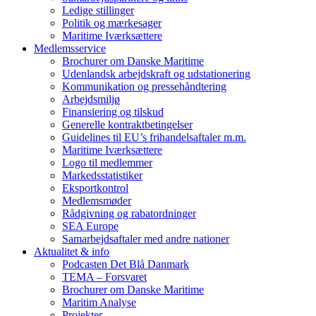
Ledige stillinger
Politik og mærkesager
Maritime Iværksættere
Medlemsservice
Brochurer om Danske Maritime
Udenlandsk arbejdskraft og udstationering
Kommunikation og pressehåndtering
Arbejdsmiljø
Finansiering og tilskud
Generelle kontraktbetingelser
Guidelines til EU’s frihandelsaftaler m.m.
Maritime Iværksættere
Logo til medlemmer
Markedsstatistiker
Eksportkontrol
Medlemsmøder
Rådgivning og rabatordninger
SEA Europe
Samarbejdsaftaler med andre nationer
Aktualitet & info
Podcasten Det Blå Danmark
TEMA – Forsvaret
Brochurer om Danske Maritime
Maritim Analyse
Projekter