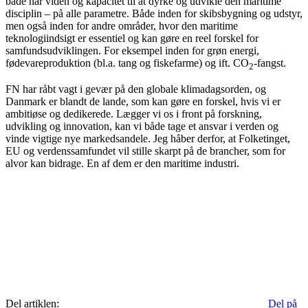
både har viden og kapacitet til at dyrke og udvikle den maritime
disciplin – på alle parametre. Både inden for skibsbygning og udstyr,
men også inden for andre områder, hvor den maritime
teknologiindsigt er essentiel og kan gøre en reel forskel for
samfundsudviklingen. For eksempel inden for grøn energi,
fødevareproduktion (bl.a. tang og fiskefarme) og ift. CO
-fangst.
2
FN har råbt vagt i gevær på den globale klimadagsorden, og
Danmark er blandt de lande, som kan gøre en forskel, hvis vi er
ambitiøse og dedikerede. Lægger vi os i front på forskning,
udvikling og innovation, kan vi både tage et ansvar i verden og
vinde vigtige nye markedsandele. Jeg håber derfor, at Folketinget,
EU og verdenssamfundet vil stille skarpt på de brancher, som for
alvor kan bidrage. En af dem er den maritime industri.
Del artiklen:
Del på