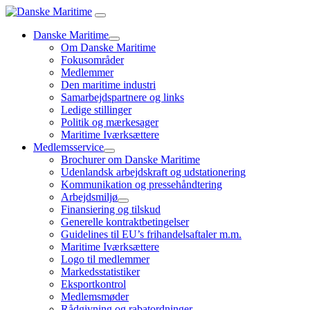
Danske Maritime
Om Danske Maritime
Fokusområder
Medlemmer
Den maritime industri
Samarbejdspartnere og links
Ledige stillinger
Politik og mærkesager
Maritime Iværksættere
Medlemsservice
Brochurer om Danske Maritime
Udenlandsk arbejdskraft og udstationering
Kommunikation og pressehåndtering
Arbejdsmiljø
Finansiering og tilskud
Generelle kontraktbetingelser
Guidelines til EU’s frihandelsaftaler m.m.
Maritime Iværksættere
Logo til medlemmer
Markedsstatistiker
Eksportkontrol
Medlemsmøder
Rådgivning og rabatordninger