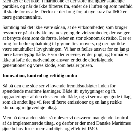
Men det er det ikke. I marineolie er der store mængder skadelige
partikler, og når de ikke filtreres fra, ender de i luften og som nedfald
til skade for os alle. Derfor er der brug for, at nye krav fra IMO er
mere gennemtænkte.
Samtidig må det ikke være sådan, at de virksomheder, som bruger
ressourcer på at udvikle nyt udstyr, og de virksomheder, der vælger
at benytte dem som de første, løber en stor økonomisk risiko. Der er
brug for bedre opbakning til grønne first movers, og der bør ikke
være smuthuller i lovgivningen. Vi har et fælles ansvar for en langt
mere bæredygtig flåde. Hvor der er evne, er der pligt, og formår vi
ikke at løfte det nødvendige ansvar, er det de efterfølgende
generationer og vores klode, som betaler prisen.
Innovation, kontrol og rettidig omhu
Så på den ene side ser vi lovende fremtidsudsigter inden for
spændende maritime løsninger. Både ift. nybygninger og ift.
opgraderinger af den eksisterende flåde, og vi ser mange gode tiltag,
som alt andet lige vil føre til færre emissioner og en lang række
klima- og miljøvenlige tiltag.
Men på den anden side, så oplever vi desværre manglende kontrol
af de implementerede tiltag, og derfor er der med Danske Maritimes
øjne behov for et mere ambitiøst og effektivt IMO.