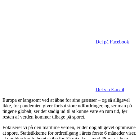
Del på Facebook
Del via E-mail
Europa er langsomt ved at åbne for sine grænser – og så alligevel
ikke, for pandemien giver fortsat store udfordringer, og ser man på
tingene globalt, ser det stadig ud til at kunne vare en rum tid, før
resten af verden kommer tilbage på sporet.
Fokuserer vi på den maritime verden, er der dog alligevel optimisme
at spore. Statistikkerne for ordretilgang i årets første 6 måneder viser,
at der blev kontraheret skibe for 55 mia. kr. – mod 48 mia. i hele