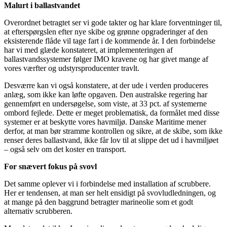
Malurt i ballastvandet
Overordnet betragtet ser vi gode takter og har klare forventninger til,
at efterspørgslen efter nye skibe og grønne opgraderinger af den
eksisterende flåde vil tage fart i de kommende år. I den forbindelse
har vi med glæde konstateret, at implementeringen af
ballastvandssystemer følger IMO kravene og har givet mange af
vores værfter og udstyrsproducenter travlt.
Desværre kan vi også konstatere, at der ude i verden produceres
anlæg, som ikke kan løfte opgaven. Den australske regering har
gennemført en undersøgelse, som viste, at 33 pct. af systemerne
ombord fejlede. Dette er meget problematisk, da formålet med disse
systemer er at beskytte vores havmiljø. Danske Maritime mener
derfor, at man bør stramme kontrollen og sikre, at de skibe, som ikke
renser deres ballastvand, ikke får lov til at slippe det ud i havmiljøet
– også selv om det koster en transport.
For snævert fokus på svovl
Det samme oplever vi i forbindelse med installation af scrubbere.
Her er tendensen, at man ser helt ensidigt på svovludledningen, og
at mange på den baggrund betragter marineolie som et godt
alternativ scrubberen.