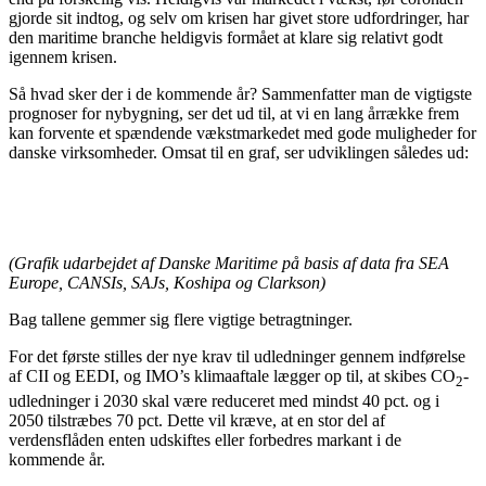
gjorde sit indtog, og selv om krisen har givet store udfordringer, har
den maritime branche heldigvis formået at klare sig relativt godt
igennem krisen.
Så hvad sker der i de kommende år? Sammenfatter man de vigtigste
prognoser for nybygning, ser det ud til, at vi en lang årrække frem
kan forvente et spændende vækstmarkedet med gode muligheder for
danske virksomheder. Omsat til en graf, ser udviklingen således ud:
(Grafik udarbejdet af Danske Maritime på basis af data fra SEA
Europe, CANSIs, SAJs, Koshipa og Clarkson)
Bag tallene gemmer sig flere vigtige betragtninger.
For det første stilles der nye krav til udledninger gennem indførelse
af CII og EEDI, og IMO’s klimaaftale lægger op til, at skibes CO
-
2
udledninger i 2030 skal være reduceret med mindst 40 pct. og i
2050 tilstræbes 70 pct. Dette vil kræve, at en stor del af
verdensflåden enten udskiftes eller forbedres markant i de
kommende år.