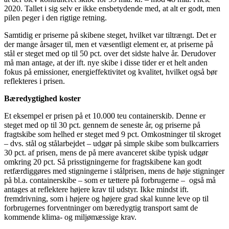
2020. Tallet i sig selv er ikke ensbetydende med, at alt er godt, men
pilen peger i den rigtige retning.
Samtidig er priserne på skibene steget, hvilket var tiltrængt. Det er
der mange årsager til, men et væsentligt element er, at priserne på
stål er steget med op til 50 pct. over det sidste halve år. Derudover
må man antage, at der ift. nye skibe i disse tider er et helt anden
fokus på emissioner, energieffektivitet og kvalitet, hvilket også bør
reflekteres i prisen.
Bæredygtighed koster
Et eksempel er prisen på et 10.000 teu containerskib. Denne er
steget med op til 30 pct. gennem de seneste år, og priserne på
fragtskibe som helhed er steget med 9 pct. Omkostninger til skroget
– dvs. stål og stålarbejdet – udgør på simple skibe som bulkcarriers
30 pct. af prisen, mens de på mere avanceret skibe typisk udgør
omkring 20 pct. Så prisstigningerne for fragtskibene kan godt
retfærdiggøres med stigningerne i stålprisen, mens de høje stigninger
på bl.a. containerskibe – som er tættere på forbrugerne – også må
antages at reflektere højere krav til udstyr. Ikke mindst ift.
fremdrivning, som i højere og højere grad skal kunne leve op til
forbrugernes forventninger om bæredygtig transport samt de
kommende klima- og miljømæssige krav.