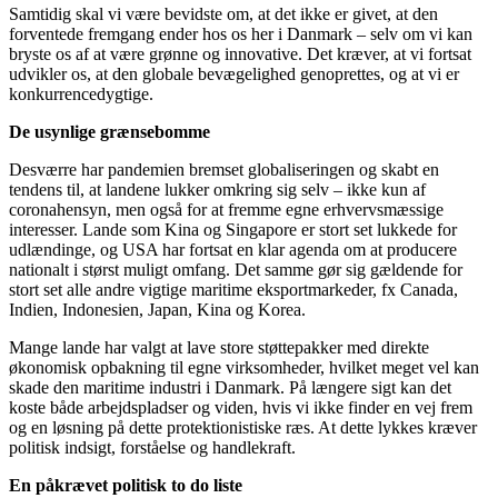
Samtidig skal vi være bevidste om, at det ikke er givet, at den
forventede fremgang ender hos os her i Danmark – selv om vi kan
bryste os af at være grønne og innovative. Det kræver, at vi fortsat
udvikler os, at den globale bevægelighed genoprettes, og at vi er
konkurrencedygtige.
De usynlige grænsebomme
Desværre har pandemien bremset globaliseringen og skabt en
tendens til, at landene lukker omkring sig selv – ikke kun af
coronahensyn, men også for at fremme egne erhvervsmæssige
interesser. Lande som Kina og Singapore er stort set lukkede for
udlændinge, og USA har fortsat en klar agenda om at producere
nationalt i størst muligt omfang. Det samme gør sig gældende for
stort set alle andre vigtige maritime eksportmarkeder, fx Canada,
Indien, Indonesien, Japan, Kina og Korea.
Mange lande har valgt at lave store støttepakker med direkte
økonomisk opbakning til egne virksomheder, hvilket meget vel kan
skade den maritime industri i Danmark. På længere sigt kan det
koste både arbejdspladser og viden, hvis vi ikke finder en vej frem
og en løsning på dette protektionistiske ræs. At dette lykkes kræver
politisk indsigt, forståelse og handlekraft.
En påkrævet politisk to do liste