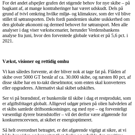
For det andet afspejler grafen det stigende behov for nye skibe – på
bagkant af, at mange kontraheringer har været udskudt. Dels på
grund af tvivl omkring hvilke miljø- og klimakrav, som der vil blive
stillet til søtransporten. Dels fordi pandemien skabte usikkerhed om
den globale økonomi og dermed behovet for søtransport. Men alle
analyser i dag viser vækstscenarier, herunder Verdensbankens
analyse fra juni, hvor den forventede globale vækst er på 5,6 pct. i
2021.
Vækst, visioner og rettidig omhu
Vi kan således forvente, at der bliver nok at tage fat på. Flåden af
skibe over 5000 GT består af ca. 30.000 skibe, og næsten 80 pct, af
disse skibe har en to-takt dieselmotor, som enten skal konverteres
eller opgraderes. Alternativt skal skibet udskiftes.
Ser vi på brændstof, er bunkerolie til skibe i dag et restprodukt, som
er afgiftsfritaget globalt. Alligevel udgør prisen på olien halvdelen af
et skibs samlede driftsomkostninger, og med nye – og forventeligt
væsentligt dyrere brændstoffer – vil det derfor være afgørende for
konkurrenceevnen, at skibet er energioptimeret.
Så helt overordnet betragtet, er det afgørende vigtigt at sikre, at vi