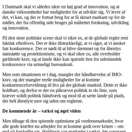
I Danmark skal vi således sikre en høj grad af innovation, og at
danske virksomheder har muligheder for at udvikle sig. Vi lever af
det, vi kan, og der er fortsat brug for at få skruet markant op for de
midler, der fra offentlig side bruges på målrettet forskning, udvikling
og innovation.
På den store politiske scene skal vi sikre os, at de globale regler rent
faktisk efterleves. Det er ikke tilstrækkeligt, at vi siger, at vi ønsker
fair konkurrence. Der er nødt til at blive dæmmet op for åbenlys
statsstøtte og protektionisme, og vi skal sikre os, alle overholder
gældende krav, og at lande ikke kan spænde ben for udenlandsk
konkurrence via urimeligt bureaukrati.
Men som situationen er i dag, mangler der håndhævelse af IMO-
krav, og der mangler reelle muligheder for at komme
konkurrenceforvridning til livs på det globale marked. Dette er ikke
holdbart, og derfor er der en påkrævet politisk to do liste, som
kræver solidt politisk håndværk og mod til at sætte lande på plads,
der helt åbenlyst snor sig uden om reglerne.
De kommende år – vækst og øget viden
Men tilbage til den spirende optimisme på verdensmarkedet, hvor
alle gode kræfter nu arbejder for at komme godt over krisen – om
end på forskellig vis. Heldigvis var markedet i vækst, før coronaen